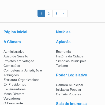
1
2
3
4
Página Inicial
Notícias
A Câmara
Apiacás
Administrativo
Economia
Aviso de Sessão
História da Cidade
Projetos em Votação
Simbolos Municipais
Comissões
Turismo
Competencia Jurisdição e
Atibuiçôes
Poder Legislativo
Estrutura Organizacional
Ex-Presidentes
Câmara Municipal
Ex-Vereadores
Iniciativa Popular
Mesa Diretora
Os Três Poderes
Vereadores
O Presidente
Sala de Imprensa