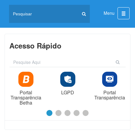
Menu
Menu
de
Naveg
Acesso Rápido
Portal
Radar da
Sic
Transparência
Transparência
Pública