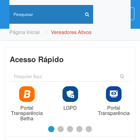
Menu
Menu
de
Naveg
Página Inicial
Vereadores Ativos
Acesso Rápido
Portal
LGPD
Portal
Transparência
Transparência
Betha