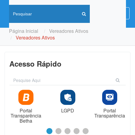
Menu
Menu
de
Naveg
Página Inicial
Vereadores Ativos
Vereadores Ativos
Acesso Rápido
Portal
LGPD
Portal
Transparência
Transparência
Betha