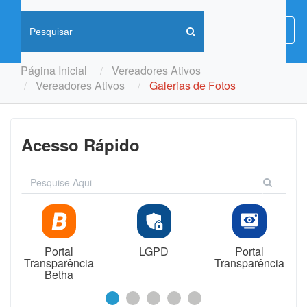
Menu
Menu
de
Naveg
Página Inicial
Vereadores Ativos
Vereadores Ativos
Galerias de Fotos
Acesso Rápido
Portal
LGPD
Portal
Transparência
Transparência
Betha