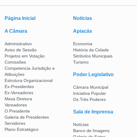
Página Inicial
Notícias
A Câmara
Apiacás
Administrativo
Economia
Aviso de Sessão
História da Cidade
Projetos em Votação
Simbolos Municipais
Comissões
Turismo
Competencia Jurisdição e
Atibuiçôes
Poder Legislativo
Estrutura Organizacional
Ex-Presidentes
Câmara Municipal
Ex-Vereadores
Iniciativa Popular
Mesa Diretora
Os Três Poderes
Vereadores
O Presidente
Sala de Imprensa
Galeria de Presidentes
Servidores
Notícias
Plano Estratégico
Banco de Imagens
Galeria de Fotos