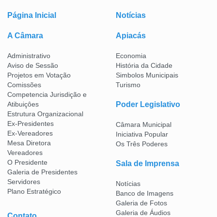
Página Inicial
Notícias
A Câmara
Apiacás
Administrativo
Economia
Aviso de Sessão
História da Cidade
Projetos em Votação
Simbolos Municipais
Comissões
Turismo
Competencia Jurisdição e
Atibuiçôes
Poder Legislativo
Estrutura Organizacional
Ex-Presidentes
Câmara Municipal
Ex-Vereadores
Iniciativa Popular
Mesa Diretora
Os Três Poderes
Vereadores
O Presidente
Sala de Imprensa
Galeria de Presidentes
Servidores
Notícias
Plano Estratégico
Banco de Imagens
Galeria de Fotos
Galeria de Áudios
Contato