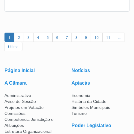
1
2
3
4
5
6
7
8
9
10
11
...
Ultimo
Página Inicial
Notícias
A Câmara
Apiacás
Administrativo
Economia
Aviso de Sessão
História da Cidade
Projetos em Votação
Simbolos Municipais
Comissões
Turismo
Competencia Jurisdição e
Atibuiçôes
Poder Legislativo
Estrutura Organizacional