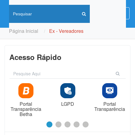
Menu
Menu
de
Naveg
Página Inicial
Ex - Vereadores
Acesso Rápido
Portal
LGPD
Portal
Transparência
Transparência
Betha