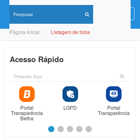
Menu
Menu
de
Naveg
Página Inicial
Listagem de fotos
Acesso Rápido
Portal
LGPD
Portal
Transparência
Transparência
Betha