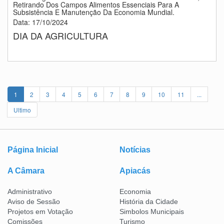
Retirando Dos Campos Alimentos Essenciais Para A
Subsistência E Manutenção Da Economia Mundial.
Data: 17/10/2024
DIA DA AGRICULTURA
1
2
3
4
5
6
7
8
9
10
11
...
Ultimo
Página Inicial
Notícias
A Câmara
Apiacás
Administrativo
Economia
Aviso de Sessão
História da Cidade
Projetos em Votação
Simbolos Municipais
Comissões
Turismo