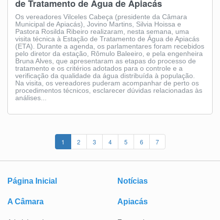
de Tratamento de Água de Apiacás
Os vereadores Vilceles Cabeça (presidente da Câmara
Municipal de Apiacás), Jovino Martins, Silvia Hoissa e
Pastora Rosilda Ribeiro realizaram, nesta semana, uma
visita técnica à Estação de Tratamento de Água de Apiacás
(ETA). Durante a agenda, os parlamentares foram recebidos
pelo diretor da estação, Rômulo Baleeiro, e pela engenheira
Bruna Alves, que apresentaram as etapas do processo de
tratamento e os critérios adotados para o controle e a
verificação da qualidade da água distribuída à população.
Na visita, os vereadores puderam acompanhar de perto os
procedimentos técnicos, esclarecer dúvidas relacionadas às
análises...
1
2
3
4
5
6
7
Página Inicial
Notícias
A Câmara
Apiacás