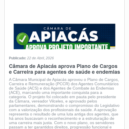
Publicado:
22 de Abril, 2026
Câmara de Apiacás aprova Plano de Cargos
e Carreira para agentes de saúde e endemias
A Câmara Municipal de Apiacás aprovou o Plano de Cargos,
Carreira e Remuneração (PCCR) dos Agentes Comunitários
de Saúde (ACS) e dos Agentes de Combate às Endemias
(ACE), marcando uma importante conquista para a
categoria. O projeto foi colocado em pauta pelo presidente
da Câmara, vereador Vilceles, e aprovado pelos
parlamentares, demonstrando o compromisso do Legislativo
com a valorização dos profissionais da saúde. A aprovação
representa o resultado de uma luta antiga dos agentes, que
há anos buscavam o reconhecimento e a estruturação de
uma carreira mais justa. Com o novo plano, os servidores
passam a ter garantidos direitos, progressão funcional e