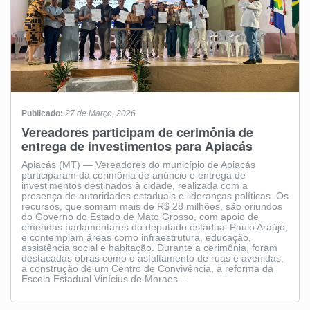
Publicado:
27 de Março, 2026
Vereadores participam de cerimônia de
entrega de investimentos para Apiacás
Apiacás (MT) — Vereadores do município de Apiacás
participaram da cerimônia de anúncio e entrega de
investimentos destinados à cidade, realizada com a
presença de autoridades estaduais e lideranças políticas. Os
recursos, que somam mais de R$ 28 milhões, são oriundos
do Governo do Estado de Mato Grosso, com apoio de
emendas parlamentares do deputado estadual Paulo Araújo,
e contemplam áreas como infraestrutura, educação,
assistência social e habitação. Durante a cerimônia, foram
destacadas obras como o asfaltamento de ruas e avenidas,
a construção de um Centro de Convivência, a reforma da
Escola Estadual Vinícius de Moraes ...