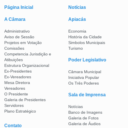
Página Inicial
Notícias
A Câmara
Apiacás
Administrativo
Economia
Aviso de Sessão
História da Cidade
Projetos em Votação
Simbolos Municipais
Comissões
Turismo
Competencia Jurisdição e
Atibuiçôes
Poder Legislativo
Estrutura Organizacional
Ex-Presidentes
Câmara Municipal
Ex-Vereadores
Iniciativa Popular
Mesa Diretora
Os Três Poderes
Vereadores
O Presidente
Sala de Imprensa
Galeria de Presidentes
Servidores
Notícias
Plano Estratégico
Banco de Imagens
Galeria de Fotos
Galeria de Áudios
Contato