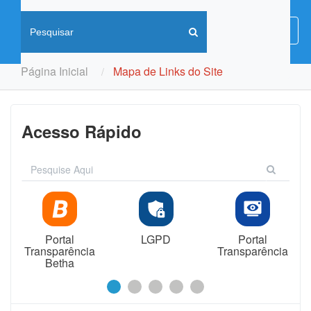
Menu
Menu
de
Naveg
Página Inicial
Mapa de Links do Site
Acesso Rápido
Portal
LGPD
Portal
Transparência
Transparência
Betha