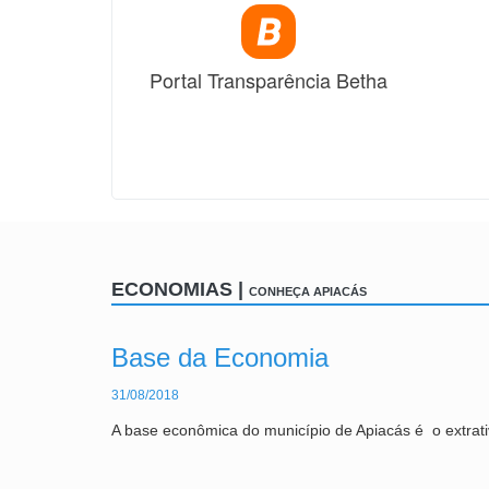
p
Portal Transparência Betha
ECONOMIAS |
CONHEÇA APIACÁS
Base da Economia
31/08/2018
A base econômica do município de Apiacás é o extrativis