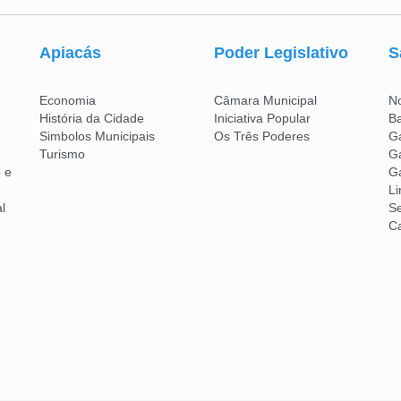
Apiacás
Poder Legislativo
S
Economia
Câmara Municipal
No
História da Cidade
Iniciativa Popular
B
Simbolos Municipais
Os Três Poderes
Ga
Turismo
Ga
 e
Ga
Li
l
Se
Ca