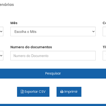
enárias
Mês
C
Numero do documentos
T
Pesquisar
Exportar CSV
Imprimir