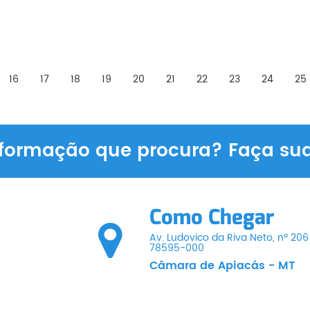
16
17
18
19
20
21
22
23
24
25
formação que procura? Faça sua 
Como Chegar
Av. Ludovico da Riva Neto, nº 20
78595-000
Câmara de Apiacás - MT