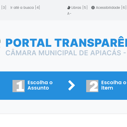
 [3]
Ir até a busca [4]
Libras [5]
Acessibilidade [6
A-
1
2
Escolha o
Escolha o
Assunto
item